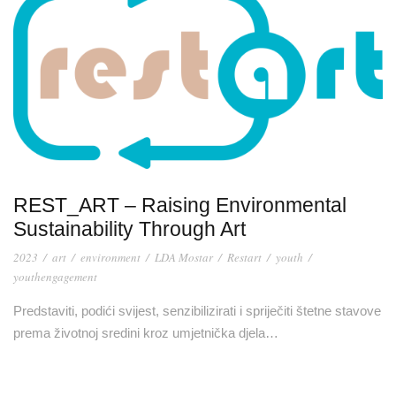
REST_ART – Raising Environmental
Sustainability Through Art
2023
/
art
/
environment
/
LDA Mostar
/
Restart
/
youth
/
youthengagement
Predstaviti, podići svijest, senzibilizirati i spriječiti štetne stavove
prema životnoj sredini kroz umjetnička djela…