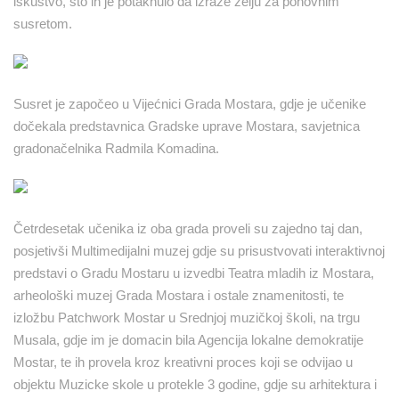
iskustvo, što ih je potaknulo da izraze želju za ponovnim
susretom.
Susret je započeo u Vijećnici Grada Mostara, gdje je učenike
dočekala predstavnica Gradske uprave Mostara, savjetnica
gradonačelnika Radmila Komadina.
Četrdesetak učenika iz oba grada proveli su zajedno taj dan,
posjetivši Multimedijalni muzej gdje su prisustvovati interaktivnoj
predstavi o Gradu Mostaru u izvedbi Teatra mladih iz Mostara,
arheološki muzej Grada Mostara i ostale znamenitosti, te
izložbu Patchwork Mostar u Srednjoj muzičkoj školi, na trgu
Musala, gdje im je domacin bila Agencija lokalne demokratije
Mostar, te ih provela kroz kreativni proces koji se odvijao u
objektu Muzicke skole u protekle 3 godine, gdje su arhitektura i