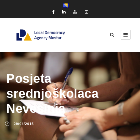
Posjeta
srednjoškolaca
Nevesinja
29/04/2015