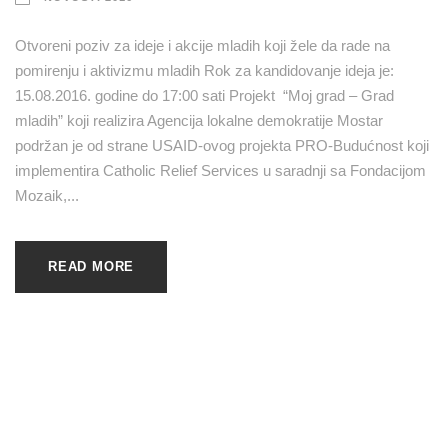
Otvoreni poziv za ideje i akcije mladih koji žele da rade na
pomirenju i aktivizmu mladih Rok za kandidovanje ideja je:
15.08.2016. godine do 17:00 sati Projekt “Moj grad – Grad
mladih” koji realizira Agencija lokalne demokratije Mostar
podržan je od strane USAID-ovog projekta PRO-Budućnost koji
implementira Catholic Relief Services u saradnji sa Fondacijom
Mozaik,...
READ MORE