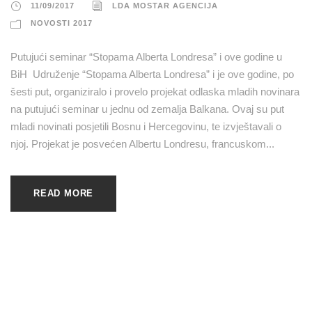
11/09/2017
LDA MOSTAR AGENCIJA
NOVOSTI 2017
Putujući seminar “Stopama Alberta Londresa” i ove godine u
BiH Udruženje “Stopama Alberta Londresa” i je ove godine, po
šesti put, organiziralo i provelo projekat odlaska mladih novinara
na putujući seminar u jednu od zemalja Balkana. Ovaj su put
mladi novinati posjetili Bosnu i Hercegovinu, te izvještavali o
njoj. Projekat je posvećen Albertu Londresu, francuskom...
READ MORE