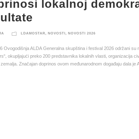
rinosi lokalnoj demokrat
ultate
JA
LDAMOSTAR
,
NOVOSTI
,
NOVOSTI 2026
6 Ovogodišnja ALDA Generalna skupština i festival 2026 održani su n
, okupljajući preko 200 predstavnika lokalnih vlasti, organizacija civ
d 28 zemalja. Značajan doprinos ovom međunarodnom događaju dala je A