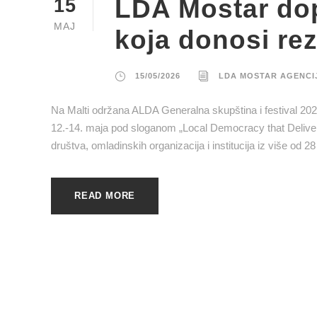
LDA Mostar dop
15
MAJ
koja donosi rez
15/05/2026
LDA MOSTAR AGENCI
Na Malti održana ALDA Generalna skupština i festival 202
12.-14. maja pod sloganom „Local Democracy that Delivers“
društva, omladinskih organizacija i institucija iz više o
READ MORE