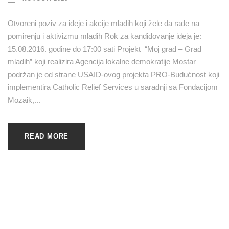
Otvoreni poziv za ideje i akcije mladih koji žele da rade na
pomirenju i aktivizmu mladih Rok za kandidovanje ideja je:
15.08.2016. godine do 17:00 sati Projekt “Moj grad – Grad
mladih” koji realizira Agencija lokalne demokratije Mostar
podržan je od strane USAID-ovog projekta PRO-Budućnost koji
implementira Catholic Relief Services u saradnji sa Fondacijom
Mozaik,...
READ MORE