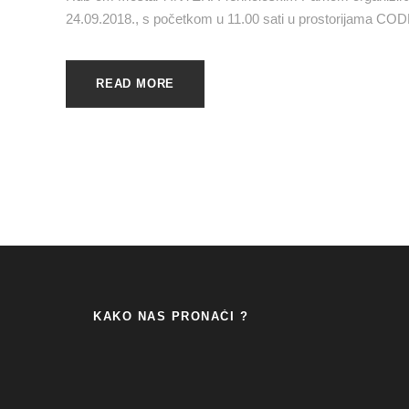
24.09.2018., s početkom u 11.00 sati u prostorijama CODE 
READ MORE
KAKO NAS PRONAĆI ?