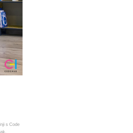
nji s Code
jak,