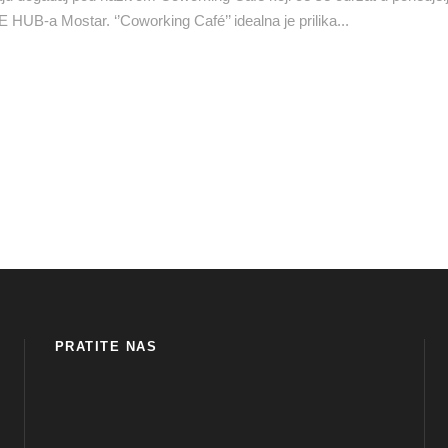
HUB-a Mostar. ‘’Coworking Café’’ idealna je prilika...
PRATITE NAS