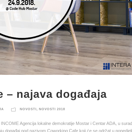
 – najava događaja
JA
NOVOSTI
,
NOVOSTI 2018
a INCOME Agencija lokalne demokratije Mostar i Centar ADA, u surad
 događaj pod nazivom Coworking Cafe koji će se održat u ponedjel