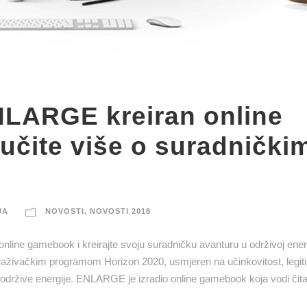
NLARGE kreiran online
čite više o suradnički
JA
NOVOSTI
,
NOVOSTI 2018
online gamebook i kreirajte svoju suradničku avanturu u održivoj ener
aživačkim programom Horizon 2020, usmjeren na učinkovitost, legitim
 održive energije. ENLARGE je izradio online gamebook koja vodi čita