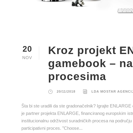
Kroz projekt E
20
NOV
gamebook – nau
procesima
20/11/2018
LDA MOSTAR AGENCI
Šta bi ste uradili da ste gradonačelnik? Igrajte ENLARGE 
je partner projekta ENLARGE, financiranog europskim istr
institucionalnu održivost suradničkih procesa na području
participativni proces. ”Choose...