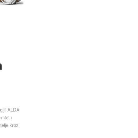
m
giji! ALDA
itet i
telje kroz