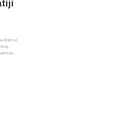
iji
a Malti od
ilnog
gencija...