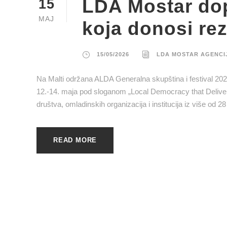
LDA Mostar dop
15
MAJ
koja donosi rez
15/05/2026
LDA MOSTAR AGENCI
Na Malti održana ALDA Generalna skupština i festival 202
12.-14. maja pod sloganom „Local Democracy that Delivers“
društva, omladinskih organizacija i institucija iz više o
READ MORE