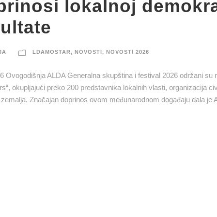
rinosi lokalnoj demokrat
ultate
JA
LDAMOSTAR
,
NOVOSTI
,
NOVOSTI 2026
6 Ovogodišnja ALDA Generalna skupština i festival 2026 održani su n
, okupljajući preko 200 predstavnika lokalnih vlasti, organizacija civ
d 28 zemalja. Značajan doprinos ovom međunarodnom događaju dala je A