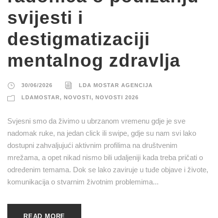
svijesti i
destigmatizaciji
mentalnog zdravlja
30/06/2026
LDA MOSTAR AGENCIJA
LDAMOSTAR
,
NOVOSTI
,
NOVOSTI 2026
Svjesni smo da živimo u ubrzanom vremenu gdje je sve
nadomak ruke, na jedan click ili swipe, gdje su nam svi lako
dostupni zahvaljujući aktivnim profilima na društvenim
mrežama, a opet nikad nismo bili udaljeniji kada treba pričati o
određenim temama. Dok se lako zaviruje u tuđe objave i živote,
komunikacija o stvarnim životnim problemima...
READ MORE