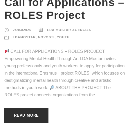
Call for Applications –
ROLES Project
24/03/2026
LDA MOSTAR AGENCIJA
LDAMOSTAR
,
NOVOSTI
,
YOUTH
CALL FOR APPLICATIONS – ROLES PROJECT
Empowering Mental Health Through Art LDA Mostar invites
young professionals and youth workers to apply for participation
in the international Erasmus+ project ROLES, which focuses on
destigmatizing mental health through creative and artistic
methods in youth work.
ABOUT THE PROJECT The
ROLES project connects organizations from the...
READ MORE