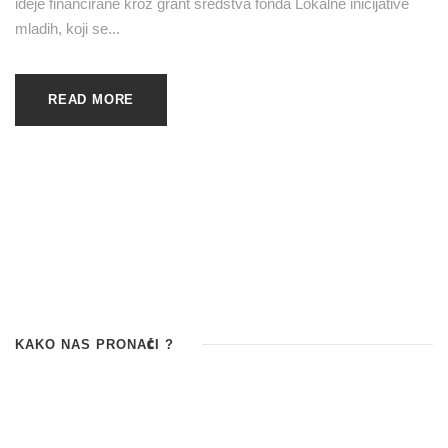
ideje financirane kroz grant sredstva fonda Lokalne inicijative
mladih, koji se...
READ MORE
KAKO NAS PRONAĆI ?