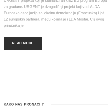
URGENT projekta koji je sufinanciran kroz EU program Europa
za građane. URGENT je dvogodišnji projekt koji vodi ALDA –
Europska asocijacija za lokalnu demokraciju (Francuska) i još
12 europskih partnera, među kojima je i LDA Mostar. Cilj ovog
priručnika je...
READ MORE
KAKO NAS PRONAĆI ?