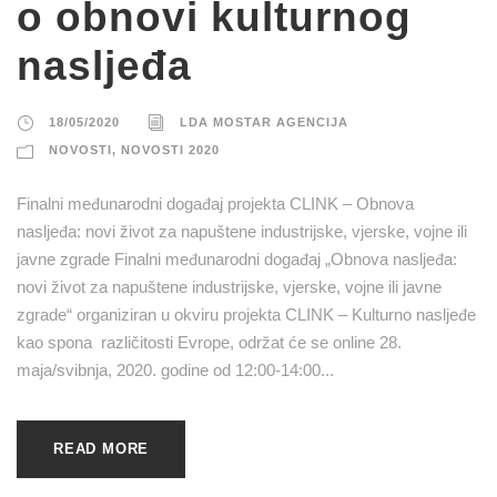
o obnovi kulturnog
nasljeđa
18/05/2020
LDA MOSTAR AGENCIJA
NOVOSTI
,
NOVOSTI 2020
Finalni međunarodni događaj projekta CLINK – Obnova
nasljeđa: novi život za napuštene industrijske, vjerske, vojne ili
javne zgrade Finalni međunarodni događaj „Obnova nasljeđa:
novi život za napuštene industrijske, vjerske, vojne ili javne
zgrade“ organiziran u okviru projekta CLINK – Kulturno nasljeđe
kao spona različitosti Evrope, održat će se online 28.
maja/svibnja, 2020. godine od 12:00-14:00...
READ MORE