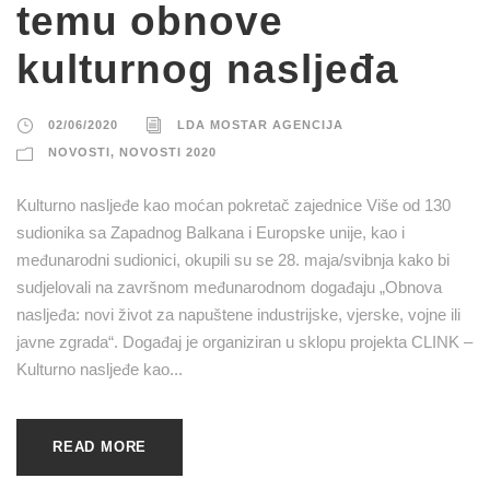
temu obnove
kulturnog nasljeđa
02/06/2020
LDA MOSTAR AGENCIJA
NOVOSTI
,
NOVOSTI 2020
Kulturno nasljeđe kao moćan pokretač zajednice Više od 130
sudionika sa Zapadnog Balkana i Europske unije, kao i
međunarodni sudionici, okupili su se 28. maja/svibnja kako bi
sudjelovali na završnom međunarodnom događaju „Obnova
nasljeđa: novi život za napuštene industrijske, vjerske, vojne ili
javne zgrada“. Događaj je organiziran u sklopu projekta CLINK –
Kulturno nasljeđe kao...
READ MORE