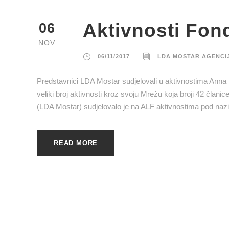
Aktivnosti Fon
06
NOV
06/11/2017
LDA MOSTAR AGENCI
Predstavnici LDA Mostar sudjelovali u aktivnostima Anna L
veliki broj aktivnosti kroz svoju Mrežu koja broji 42 član
(LDA Mostar) sudjelovalo je na ALF aktivnostima pod nazi
READ MORE