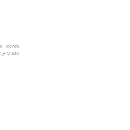
a i provela
cije Mostar