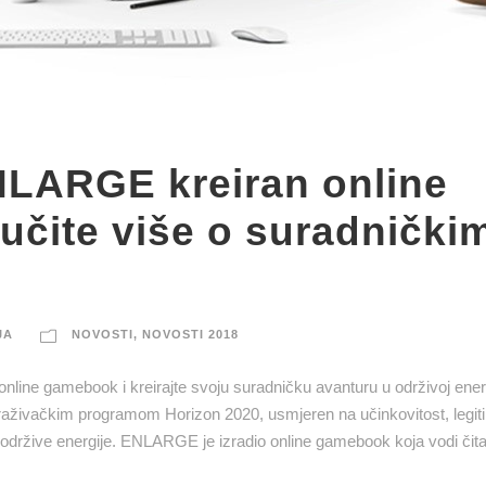
NLARGE kreiran online
čite više o suradnički
JA
NOVOSTI
,
NOVOSTI 2018
online gamebook i kreirajte svoju suradničku avanturu u održivoj ener
aživačkim programom Horizon 2020, usmjeren na učinkovitost, legitim
 održive energije. ENLARGE je izradio online gamebook koja vodi čita