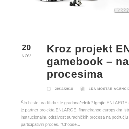
Kroz projekt E
20
NOV
gamebook – nau
procesima
20/11/2018
LDA MOSTAR AGENCI
Šta bi ste uradili da ste gradonačelnik? Igrajte ENLARGE 
je partner projekta ENLARGE, financiranog europskim istr
institucionalnu održivost suradničkih procesa na području
participativni proces. ”Choose...