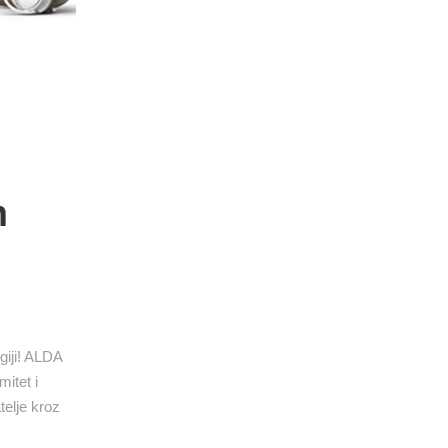
m
giji! ALDA
itet i
telje kroz