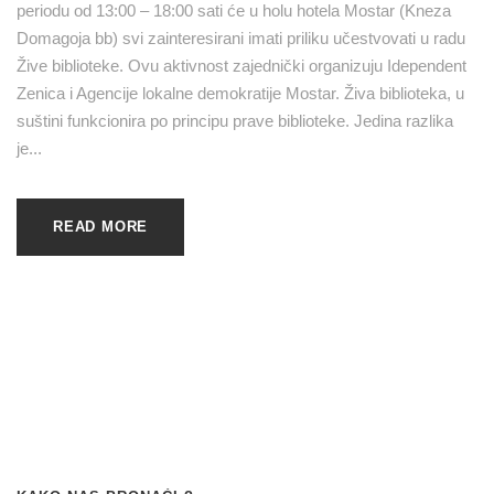
periodu od 13:00 – 18:00 sati će u holu hotela Mostar (Kneza
Domagoja bb) svi zainteresirani imati priliku učestvovati u radu
Žive biblioteke. Ovu aktivnost zajednički organizuju Idependent
Zenica i Agencije lokalne demokratije Mostar. Živa biblioteka, u
suštini funkcionira po principu prave biblioteke. Jedina razlika
je...
READ MORE