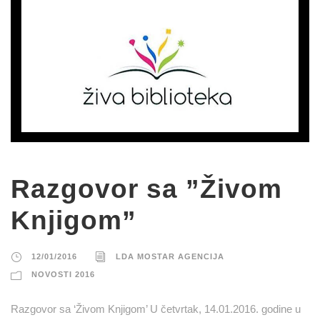
Razgovor sa ”Živom
Knjigom”
12/01/2016
LDA MOSTAR AGENCIJA
NOVOSTI 2016
Razgovor sa ‘Živom Knjigom’ U četvrtak, 14.01.2016. godine u