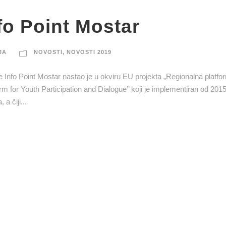
fo Point Mostar
JA
NOVOSTI
,
NOVOSTI 2019
de Info Point Mostar nastao je u okviru EU projekta „Regionalna platf
rm for Youth Participation and Dialogue’’ koji je implementiran od 2015
a čiji...