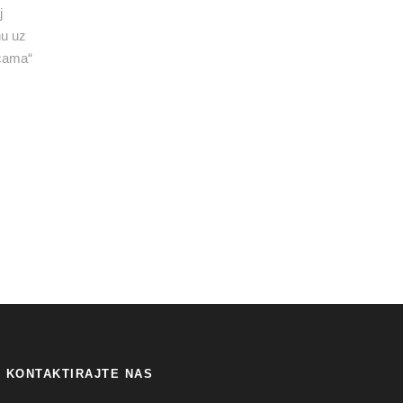
j
nu uz
icama“
KONTAKTIRAJTE NAS