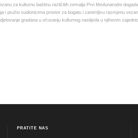
zanu za kulturnu baštinu različitih zemalja Prvi Međunarodni događa
ja i pružio sudionicima prostor za bogatu i zanimljivu razmjenu veza
djelovanje građana u očuvanju kulturnog naslijeđa u njihovim zajedn
PRATITE NAS