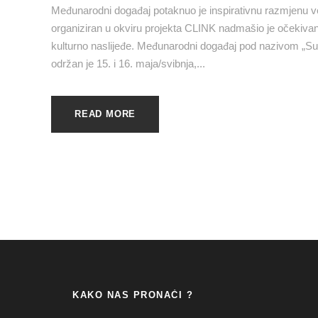
Međunarodni događaj potaknuo je inspirativnu razmjenu ve
organiziran u okviru projekta CLINK nadmašio je očekivan
kulturno naslijeđe. Međunarodni događaj pod nazivom „Su
održan je 15. i 16. maja/svibnja,...
READ MORE
KAKO NAS PRONAĆI ?