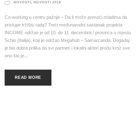
NOVOSTI
,
NOVOSTI 2018
Co-working u centru pažnje – Da li može pomoći mladima da
pristupe tržištu rada? Treći međunarodni sastanak projekta
INCOME održan je od 10. do 11. decembra / prosinca u mjestu
Schio (Italija), koji je održao Megahub – Samarcanda. Događaj
je bio dobra prilika da svi partneri i lokalni akteri prođu kroz sve
ono što je...
READ MORE