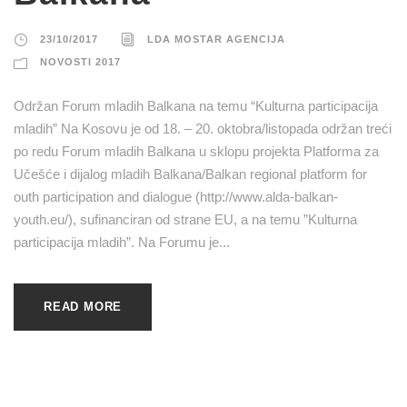
23/10/2017
LDA MOSTAR AGENCIJA
NOVOSTI 2017
Održan Forum mladih Balkana na temu “Kulturna participacija
mladih” Na Kosovu je od 18. – 20. oktobra/listopada održan treći
po redu Forum mladih Balkana u sklopu projekta Platforma za
Učešće i dijalog mladih Balkana/Balkan regional platform for
outh participation and dialogue (http://www.alda-balkan-
youth.eu/), sufinanciran od strane EU, a na temu ”Kulturna
participacija mladih”. Na Forumu je...
READ MORE