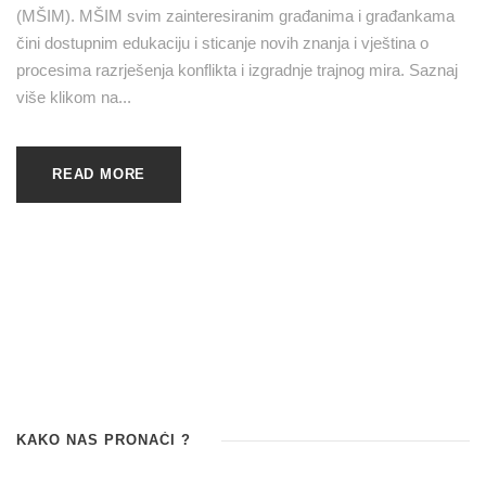
(MŠIM). MŠIM svim zainteresiranim građanima i građankama
čini dostupnim edukaciju i sticanje novih znanja i vještina o
procesima razrješenja konflikta i izgradnje trajnog mira. Saznaj
više klikom na...
READ MORE
KAKO NAS PRONAĆI ?