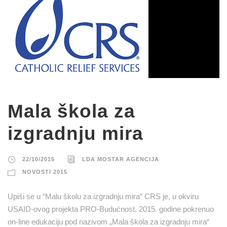
Mala škola za
izgradnju mira
22/10/2015
LDA MOSTAR AGENCIJA
NOVOSTI 2015
Upiši se u “Malu školu za izgradnju mira” CRS je, u okviru
USAID-ovog projekta PRO-Budućnost, 2015. godine pokrenuo
on-line edukaciju pod nazivom „Mala škola za izgradnju mira“