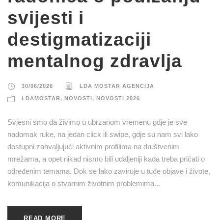
svijesti i
destigmatizaciji
mentalnog zdravlja
30/06/2026
LDA MOSTAR AGENCIJA
LDAMOSTAR
,
NOVOSTI
,
NOVOSTI 2026
Svjesni smo da živimo u ubrzanom vremenu gdje je sve
nadomak ruke, na jedan click ili swipe, gdje su nam svi lako
dostupni zahvaljujući aktivnim profilima na društvenim
mrežama, a opet nikad nismo bili udaljeniji kada treba pričati o
određenim temama. Dok se lako zaviruje u tuđe objave i živote,
komunikacija o stvarnim životnim problemima...
READ MORE