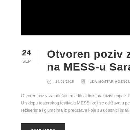
Otvoren poziv 
24
SEP
na MESS-u Sar
24/09/2015
LDA MOSTAR AGENCI
Otvoren poziv za učešće mladih aktivista/aktivistkinj
U sklopu teatarskog festivala MESS, koji se održava u peri
režiserima i glumcima iz predstava koje su učesnici imali p