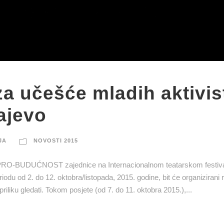
za učešće mladih aktivis
ajevo
JA
NOVOSTI 2015
a iz PRO-BUDUĆNOST zajednice na Internacionalnom teatarskom fest
odu od 2. do 12. oktobra/listopada, 2015. godine, bit će organizirani 
riliku gledati. Tokom posjete (od 7. do 11. oktobra 2015.),...