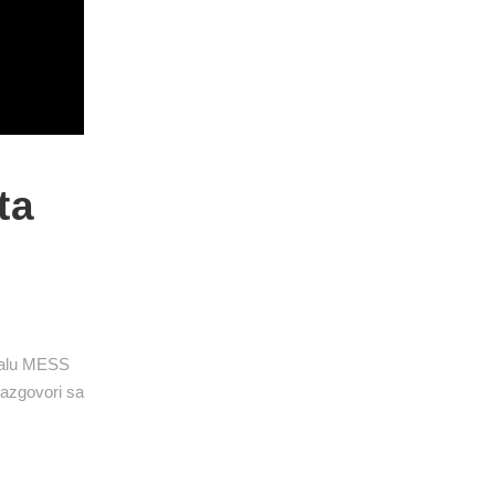
ta
ivalu MESS
razgovori sa