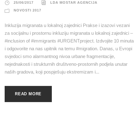
25/06/2017
LDA MOSTAR AGENCIJA
NOVOSTI 2017
Inkluzija migranata u lokalnoj zajednici Prakse i izazovi vezani
za socijalnu i prostornu inkluziju migranata u lokalnoj zajednici –
#inclusion of #immigrants #URGENTproject. Izdvojite 10 minuta
i odgovorite na nas upitnik na temu #migration. Danas, u Evropi
svjedoci smo alarmantnog nivoa urbane fragmentacije,
nejednakosti i strukturnih društveno-prostornih podjela unutar
naših gradova, koji pospješuju ekstremizam i...
READ MORE