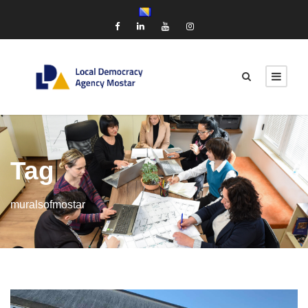
Tag
muralsofmostar