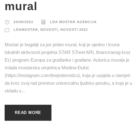
mural
24/06/2022
LDA MOSTAR AGENCIJA
LDAMOSTAR
,
NOVOSTI
,
NOVOSTI 2022
Mostar je bogatiji za jos jedan mural, koji je ujedno i kruna
lokalnih aktivnosti projekta STAR STreet ARt, financiranog kroz
EU program Europa za građanke i građane. Autorica murala je
mlada mostarska umjetnica Medina Đukić
(https://instagram.com/brejndemidzu), koja je uspjela u namjeri
da kroz svoj rad prenese univerzalnu ljudsku poruku, a koja je u
skladu s...
READ MORE