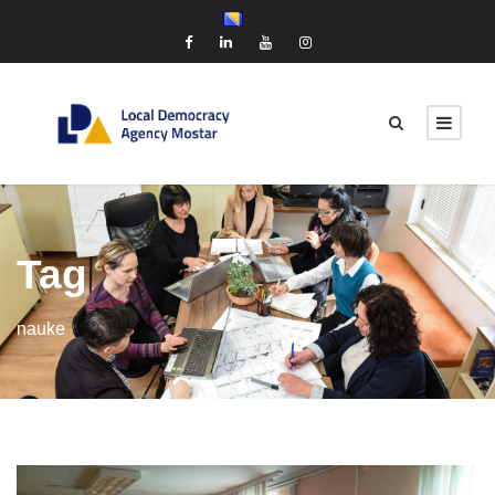
Tag
nauke