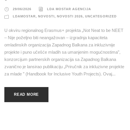
29/06/2026
LDA MOSTAR AGENCIJA
LDAMOSTAR
,
NOVOSTI
,
NOVOSTI 2026
,
UNCATEGORIZED
U okviru regionalnog Erasmus+ projekta „Not Neat to be NEET
– Nije poželjno biti neangažovan – izgradnja kapaciteta
omladinskih organizacija Zapadnog Balkana za inkluzivnije
projekte i puno učešće mladih sa umanjenim mogućnostima”,
konzorcijum partnerskih organizacija sa Zapadnog Balkana
zvanično je lansirao publikaciju „Priručnik za inkluzivne projekte
za mlade ” (Handbook for Inclusive Youth Projects). Ovaj...
READ MORE