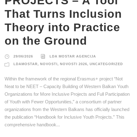
PROJECTS – A Tool
That Turns Inclusion
Theory into Practice
on the Ground
29/06/2026
LDA MOSTAR AGENCIJA
LDAMOSTAR
,
NOVOSTI
,
NOVOSTI 2026
,
UNCATEGORIZED
Within the framework of the regional Erasmus+ project “Not
Neat to be NEET – Capacity Building of Western Balkan Youth
Organizations for More Inclusive Projects and Full Participation
of Youth with Fewer Opportunities,” a consortium of partner
organizations from the Western Balkans has officially launched
the publication “Handbook for Inclusive Youth Projects.” This
comprehensive handbook...