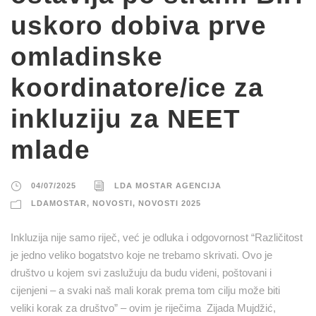
uskoro dobiva prve
omladinske
koordinatore/ice za
inkluziju za NEET
mlade
04/07/2025
LDA MOSTAR AGENCIJA
LDAMOSTAR
,
NOVOSTI
,
NOVOSTI 2025
Inkluzija nije samo riječ, već je odluka i odgovornost “Različitost
je jedno veliko bogatstvo koje ne trebamo skrivati. Ovo je
društvo u kojem svi zaslužuju da budu viđeni, poštovani i
cijenjeni – a svaki naš mali korak prema tom cilju može biti
veliki korak za društvo” – ovim je riječima Zijada Mujdžić,