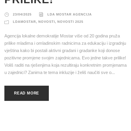
23/04/2025
LDA MOSTAR AGENCIJA
LDAMOSTAR
,
NOVOSTI
,
NOVOSTI 2025
Agencija lokalne demokratije Mostar više od 20 godina pruža
prilike mladima i omladinskim radnicima za edukaciju i izgradnju
vještina kako bi postali aktivni građani i građanke koji donose
pozitivne promjene svojim zajednicama. Evo jedne takve prilike!
Voliš raditi na rješenjima koja rezultiraju konkretnim promjenama
u zajednici? Zanima te tema inkluzije i želiš naučiti sve o...
READ MORE