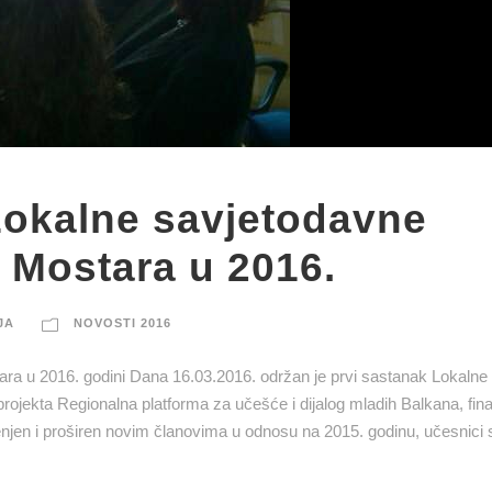
Lokalne savjetodavne
 Mostara u 2016.
JA
NOVOSTI 2016
ra u 2016. godini Dana 16.03.2016. održan je prvi sastanak Lokalne
rojekta Regionalna platforma za učešće i dijalog mladih Balkana, fin
jen i proširen novim članovima u odnosu na 2015. godinu, učesnici su