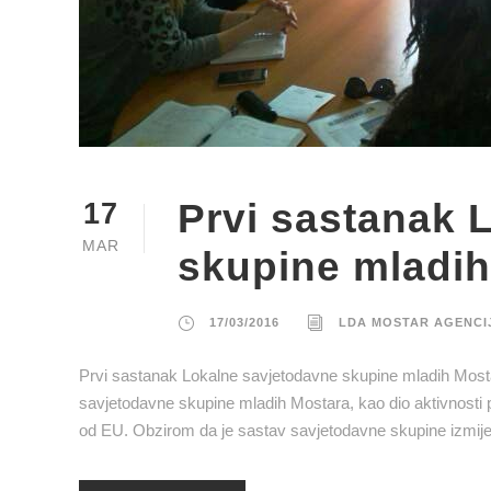
Prvi sastanak 
17
MAR
skupine mladih
17/03/2016
LDA MOSTAR AGENCI
Prvi sastanak Lokalne savjetodavne skupine mladih Mosta
savjetodavne skupine mladih Mostara, kao dio aktivnosti p
od EU. Obzirom da je sastav savjetodavne skupine izmijen