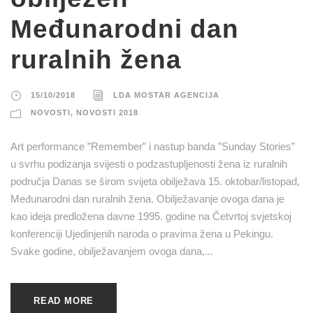
Međunarodni dan
ruralnih žena
15/10/2018
LDA MOSTAR AGENCIJA
NOVOSTI
,
NOVOSTI 2018
Art performance ”Remember” i nastup banda ”Sunday Stories”
u svrhu podizanja svijesti o podzastupljenosti žena iz ruralnih
područja Danas se širom svijeta obilježava 15. oktobar/listopad,
Međunarodni dan ruralnih žena. Obilježavanje ovoga dana je
kao ideja predložena davne 1995. godine na Četvrtoj svjetskoj
konferenciji Ujedinjenih naroda o pravima žena u Pekingu.
Svake godine, obilježavanjem ovoga dana,...
READ MORE