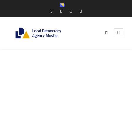
Kroz projekt
WomCom u Mostaru
obilježen
Međunarodni dan
ruralnih žena