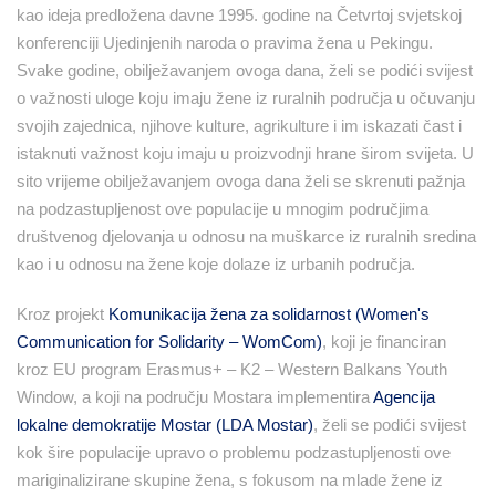
kao ideja predložena davne 1995. godine na Četvrtoj svjetskoj
konferenciji Ujedinjenih naroda o pravima žena u Pekingu.
Svake godine, obilježavanjem ovoga dana, želi se podići svijest
o važnosti uloge koju imaju žene iz ruralnih područja u očuvanju
svojih zajednica, njihove kulture, agrikulture i im iskazati čast i
istaknuti važnost koju imaju u proizvodnji hrane širom svijeta. U
sito vrijeme obilježavanjem ovoga dana želi se skrenuti pažnja
na podzastupljenost ove populacije u mnogim područjima
društvenog djelovanja u odnosu na muškarce iz ruralnih sredina
kao i u odnosu na žene koje dolaze iz urbanih područja.
Kroz projekt
Komunikacija žena za solidarnost (Women's
Communication for Solidarity – WomCom)
, koji je financiran
kroz EU program Erasmus+ – K2 – Western Balkans Youth
Window, a koji na području Mostara implementira
Agencija
lokalne demokratije Mostar (LDA Mostar)
, želi se podići svijest
kok šire populacije upravo o problemu podzastupljenosti ove
mariginalizirane skupine žena, s fokusom na mlade žene iz