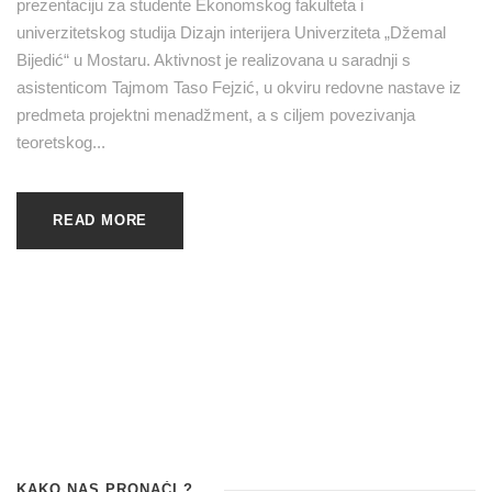
prezentaciju za studente Ekonomskog fakulteta i
univerzitetskog studija Dizajn interijera Univerziteta „Džemal
Bijedić“ u Mostaru. Aktivnost je realizovana u saradnji s
asistenticom Tajmom Taso Fejzić, u okviru redovne nastave iz
predmeta projektni menadžment, a s ciljem povezivanja
teoretskog...
READ MORE
KAKO NAS PRONAĆI ?