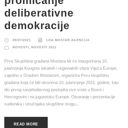
promicanje
deliberativne
demokracije
09/07/2021
LDA MOSTAR AGENCIJA
NOVOSTI
,
NOVOSTI 2021
Prva Skupština građana Mostara bit će inaugurirana 10.
jula/srpnja Kongres lokalnih i regionalnih vlasti Vijeća Europe,
zajedno s Gradom Mostarom, organizira Prvu skupštinu
građana koja će biti otvorena 10. jula/srpnja 2021. godine, kao
dio prvog savjetodavnog postupka ove vrste u Bosni i
Hercegovini i na jugoistoku Europe. Otvaranje i prezentacije
sudionika i stručnjaka skupštine mogu...
READ MORE