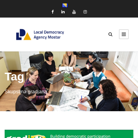
Tag
Skupstina gradjana