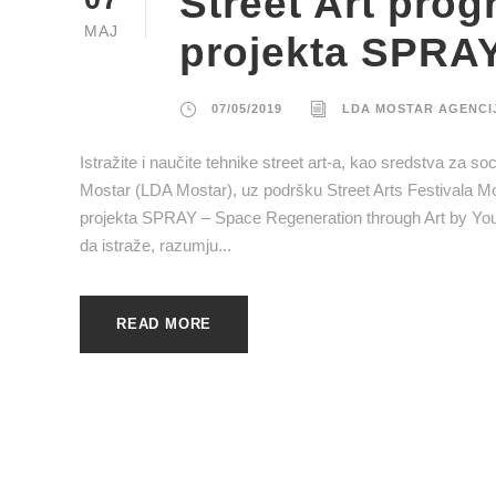
Street Art pro
MAJ
projekta SPRA
07/05/2019
LDA MOSTAR AGENCI
Istražite i naučite tehnike street art-a, kao sredstva za so
Mostar (LDA Mostar), uz podršku Street Arts Festivala M
projekta SPRAY – Space Regeneration through Art by Y
da istraže, razumju...
READ MORE