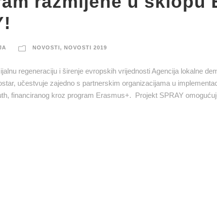
gram razmijene u sklopu
Y!
JA
NOVOSTI
,
NOVOSTI 2019
cijalnu regeneraciju i širenje evropskih vrijednosti Agencija lokalne de
ostar, učestvuje zajedno s partnerskim organizacijama u implementac
outh, financiranog kroz program Erasmus+. Projekt SPRAY omoguću