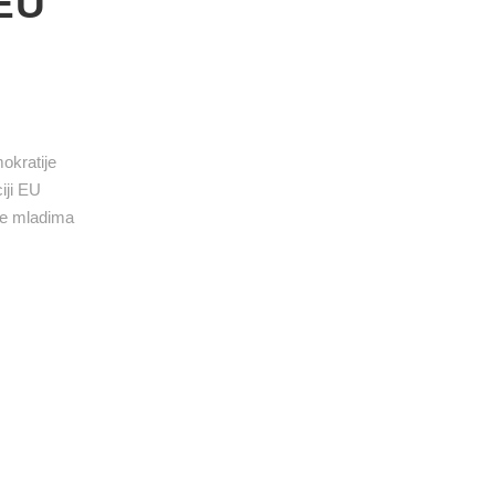
 EU
mokratije
iji EU
je mladima