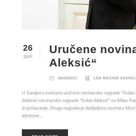
Uručene novin
26
SEP
Aleksić“
26/09/2017
LDA MOSTAR AGENCI
U Sarajevu svečano uručene novinarske nagrade “Srđan Al
dobitnici novinarske nagrade “Srđan Aleksić” su Milan Rač
izvještavanje. Druga nagrada je dodijeljena novinaru Mirz
tekstove...