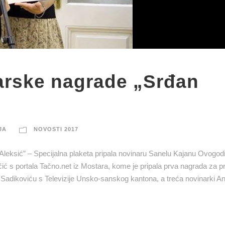
arske nagrade „Srđan
JA
NOVOSTI 2017
eksić” – Specijalna plaketa pripala novinaru Sanelu Kajanu Ovogodi
ić s portala Tačno.net iz Mostara, kome je pripala prva nagrada za p
i Sadikoviću s Televizije Unsko-sanskog kantona, a treća novinarki An