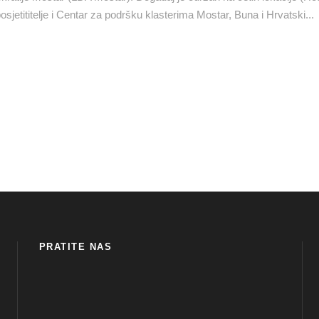
sjetititelje i Centar za podršku klasterima Mostar, Buna i Hrvatski...
PRATITE NAS