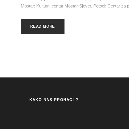
Mostar; Kulturni centar Mostar-Sjever, Potoci; Centar za po
READ MORE
KAKO NAS PRONAĆI ?