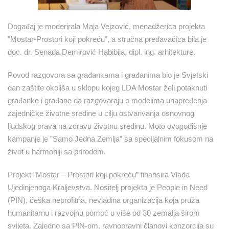
Događaj je moderirala Maja Vejzović, menadžerica projekta
”Mostar-Prostori koji pokreću”, a stručna predavačica bila je
doc. dr. Senada Demirović Habibija, dipl. ing. arhitekture.
Povod razgovora sa građankama i građanima bio je Svjetski
dan zaštite okoliša u sklopu kojeg LDA Mostar želi potaknuti
građanke i građane da razgovaraju o modelima unapređenja
zajedničke životne sredine u cilju ostvarivanja osnovnog
ljudskog prava na zdravu životnu sredinu. Moto ovogodišnje
kampanje je ”Samo Jedna Zemlja” sa specijalnim fokusom na
život u harmoniji sa prirodom.
Projekt ”Mostar – Prostori koji pokreću” finansira Vlada
Ujedinjenoga Kraljevstva. Nositelj projekta je People in Need
(PIN), češka neprofitna, nevladina organizacija koja pruža
humanitarnu i razvojnu pomoć u više od 30 zemalja širom
svijeta. Zajedno sa PIN-om, ravnopravni članovi konzorcija su