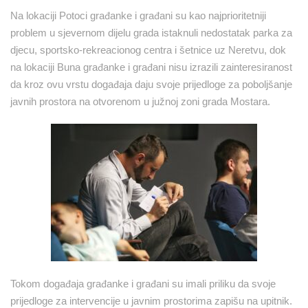
Na lokaciji Potoci građanke i građani su kao najprioritetniji
problem u sjevernom dijelu grada istaknuli nedostatak parka za
djecu, sportsko-rekreacionog centra i šetnice uz Neretvu, dok
na lokaciji Buna građanke i građani nisu izrazili zainteresiranost
da kroz ovu vrstu događaja daju svoje prijedloge za poboljšanje
javnih prostora na otvorenom u južnoj zoni grada Mostara.
Tokom događaja građanke i građani su imali priliku da svoje
prijedloge za intervencije u javnim prostorima zapišu na upitnik.