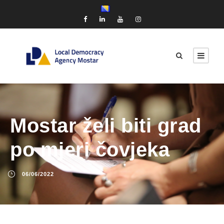
Mostar želi biti grad
po mjeri čovjeka
06/06/2022