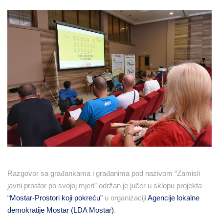
Razgovor sa građankama i građanima pod nazivom “Zamisli
javni prostor po svojoj mjeri” održan je jučer u sklopu projekta
“Mostar-Prostori koji pokreću”
u organizaciji
Agencije lokalne
demokratije Mostar (LDA Mostar)
.