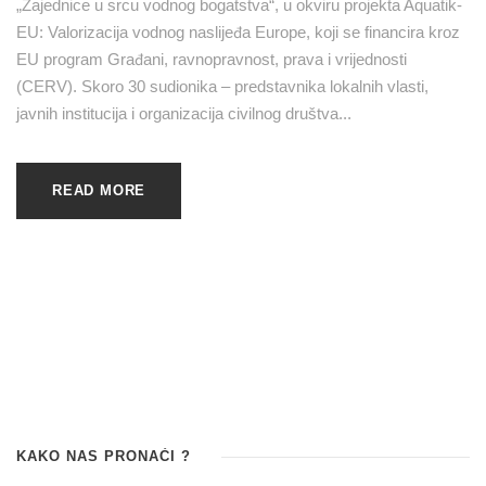
„Zajednice u srcu vodnog bogatstva“, u okviru projekta Aquatik-
EU: Valorizacija vodnog naslijeđa Europe, koji se financira kroz
EU program Građani, ravnopravnost, prava i vrijednosti
(CERV). Skoro 30 sudionika – predstavnika lokalnih vlasti,
javnih institucija i organizacija civilnog društva...
READ MORE
KAKO NAS PRONAĆI ?