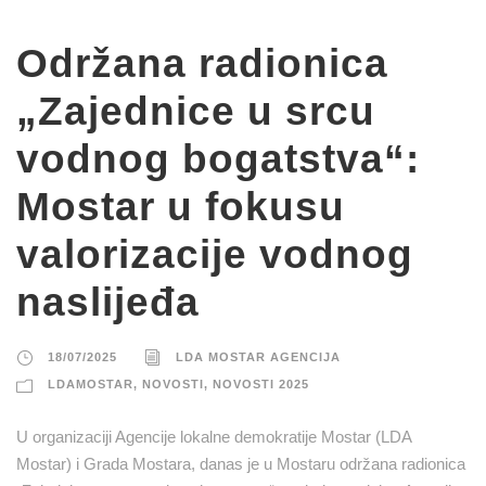
Održana radionica
„Zajednice u srcu
vodnog bogatstva“:
Mostar u fokusu
valorizacije vodnog
naslijeđa
18/07/2025
LDA MOSTAR AGENCIJA
LDAMOSTAR
,
NOVOSTI
,
NOVOSTI 2025
U organizaciji Agencije lokalne demokratije Mostar (LDA
Mostar) i Grada Mostara, danas je u Mostaru održana radionica