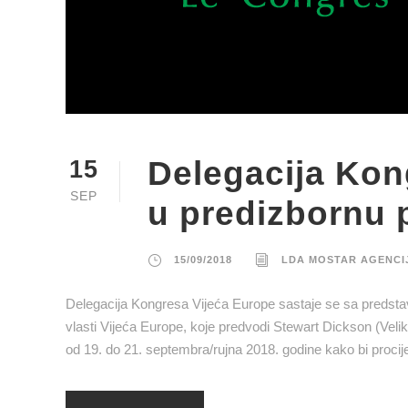
Delegacija Kon
15
SEP
u predizbornu 
15/09/2018
LDA MOSTAR AGENCI
Delegacija Kongresa Vijeća Europe sastaje se sa predstavn
vlasti Vijeća Europe, koje predvodi Stewart Dickson (Veli
od 19. do 21. septembra/rujna 2018. godine kako bi procij