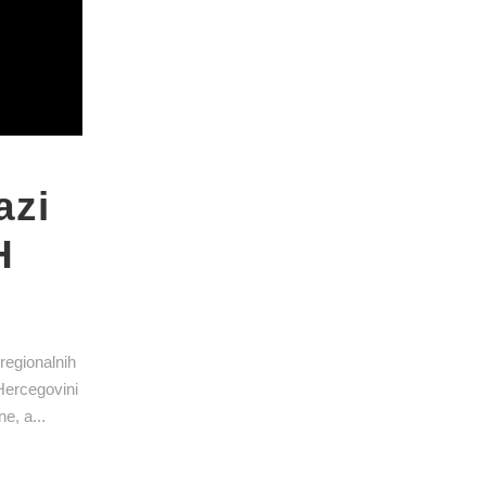
azi
H
regionalnih
 Hercegovini
e, a...