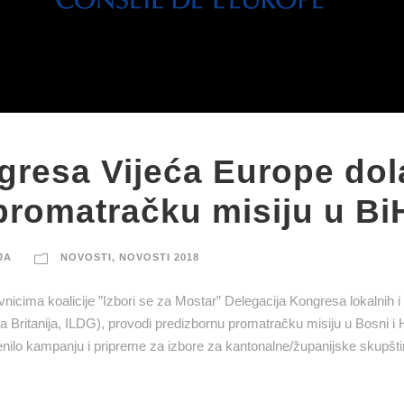
gresa Vijeća Europe dol
promatračku misiju u Bi
JA
NOVOSTI
,
NOVOSTI 2018
icima koalicije ”Izbori se za Mostar” Delegacija Kongresa lokalnih i 
ka Britanija, ILDG), provodi predizbornu promatračku misiju u Bosni i
enilo kampanju i pripreme za izbore za kantonalne/županijske skupštin