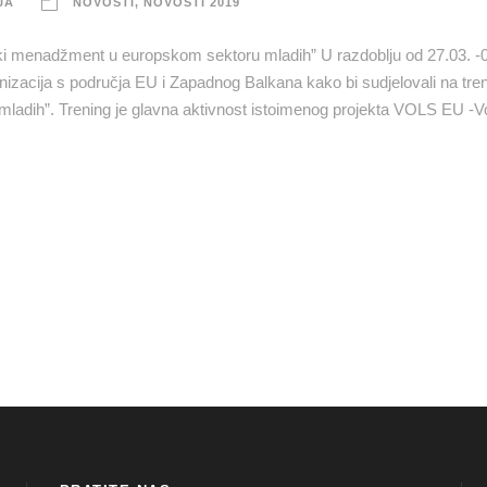
JA
NOVOSTI
,
NOVOSTI 2019
 menadžment u europskom sektoru mladih” U razdoblju od 27.03. -0
nizacija s područja EU i Zapadnog Balkana kako bi sudjelovali na tre
adih”. Trening je glavna aktivnost istoimenog projekta VOLS EU -Vo