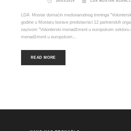
26/03/2019
LDA MOSTAR AGENCI
LDA Mostar domaćin međunarodnog treninga ”Volonterski
godine u Mostaru borave predstavnici 12 partnerskih orga
nazivom ”Volonterski menadžment u europskom sektoru ml
menadžment u europskom...
READ MORE