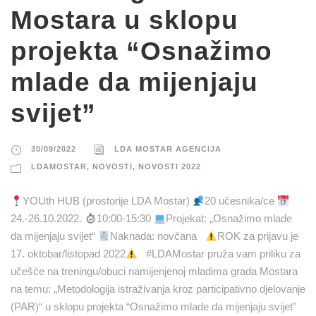
Mostara u sklopu
projekta “Osnažimo
mlade da mijenjaju
svijet”
30/09/2022
LDA MOSTAR AGENCIJA
LDAMOSTAR
,
NOVOSTI
,
NOVOSTI 2022
YOUth HUB (prostorije LDA Mostar)
20 učesnika/ce
24.-26.10.2022.
10:00-15:30
Projekat: „Osnažimo mlade
da mijenjaju svijet“
Naknada: novčana
ROK za prijavu je
17. oktobar/listopad 2022
#LDAMostar pruža vam priliku za
učešće na treningu/obuci namijenjenoj mladima grada Mostara
na temu: „Metodologija istraživanja kroz participativno djelovanje
(PAR)“ u sklopu projekta “Osnažimo mlade da mijenjaju svijet”