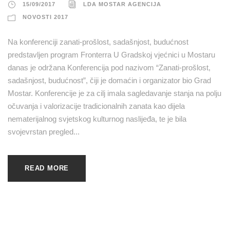
15/09/2017
LDA MOSTAR AGENCIJA
NOVOSTI 2017
Na konferenciji zanati-prošlost, sadašnjost, budućnost
predstavljen program Fronterra U Gradskoj vjećnici u Mostaru
danas je održana Konferencija pod nazivom “Zanati-prošlost,
sadašnjost, budućnost”, čiji je domaćin i organizator bio Grad
Mostar. Konferencije je za cilj imala sagledavanje stanja na polju
očuvanja i valorizacije tradicionalnih zanata kao dijela
nematerijalnog svjetskog kulturnog naslijeđa, te je bila
svojevrstan pregled...
READ MORE