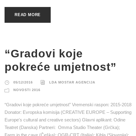
READ MORE
“Gradovi koje
pokreće umjetnost”
05/12/2016
LDA MOSTAR AGENCIJA
NOVOSTI 2016
“Gradovi koje pokreće umjetnost” Vremenski raspon: 2015-2018
Donator: Evropska komisija (CREATIVE EUROPE – Supporting
Europe's cultural and creative sectors) Glavni aplikant: Odine
Teatret (Danska) Partneri: Omma Studio Theater (Grčka);
Farm in the cave (Češka); OGR-CRT (Italija); Kibla (Slovenija);