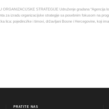
RGANIZACIJSKE STRATEGIJE Udruženje građana “Agencija lo
tanta za izradu organizacijske strategije sa posebnim fokusom na pro
 lica: pojedinci/ke i timovi, državljani Bosne i Hercegovine, koji im
PRATITE NAS