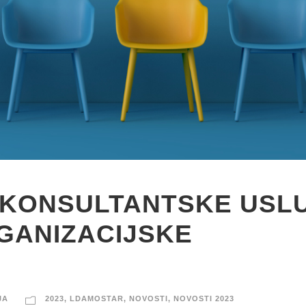
– KONSULTANTSKE USL
GANIZACIJSKE
JA
2023
,
LDAMOSTAR
,
NOVOSTI
,
NOVOSTI 2023