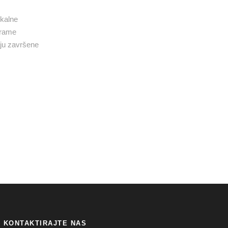
kalne
grame
aju završene
KONTAKTIRAJTE NAS