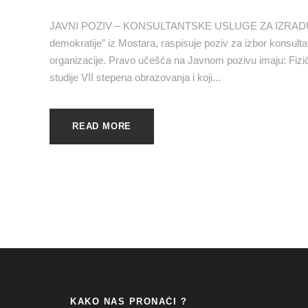
JAVNI POZIV – KONSULTANTSKE USLUGE ZA IZRADU O
demokratije” iz Mostara, raspisuje poziv za izbor konsul
organizacije. Pravo učešća na Javnom pozivu imaju: Fizička
studije VII stepena obrazovanja i koji...
READ MORE
KAKO NAS PRONAĆI ?