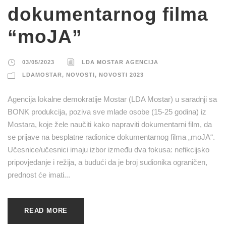
dokumentarnog filma
“moJA”
03/05/2023
LDA MOSTAR AGENCIJA
LDAMOSTAR
,
NOVOSTI
,
NOVOSTI 2023
Agencija lokalne demokratije Mostar (LDA Mostar) u saradnji sa
BONK produkcija, poziva sve mlade osobe (15-25 godina) iz
Mostara, koje žele naučiti kako napraviti dokumentarni film, da
se prijave na besplatne radionice dokumentarnog filma „moJA“.
Učesnice/učesnici imaju izbor između dva fokusa: nefikcijsko
pripovjedanje i režija, a budući da je broj sudionika ograničen,
prednost će imati...
READ MORE