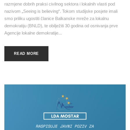
razmjene dobrih praksi civilnog sektora i lokalnih vlasti pod
nazivom „Seeing is believing“. Tokom studijske posjete imali
smo priliku ugostiti članice Balkanske mreže za lokalnu
demokratiju (BNLD), te obilježiti 30 godina od osnivanja prve
Agencije lokalne demokratije...
READ MORE