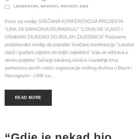
LDAMOSTAR
,
NOVOSTI
,
NOVOSTI 2023
Poziv za medije SVEČANA KONFERENCIJA PROJEKTA
‘’LINK ZA SARADNJU/SURADNJU’’ ‘’LOKALNE VLASTI I
GRAĐANI ZAJEDNO DO BOLJIH ZAJEDNICA” Pozivamo
predstavnike medija da popratite Svečanu konferenciju ‘’Lokalne
vlasti i građani zajedno do boljih zajednica’’ koja se održava u
okviru projekta ”Jačanje lokalnog učešća i saradnje kroz
partnerstvo javnih vlasti i organizacija civilnog društva u Bosni i
Hercegovini – LINK za...
READ MORE
“Gdje je nekad bio