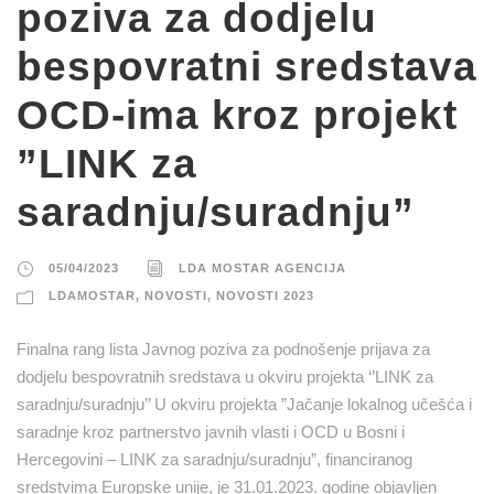
poziva za dodjelu
bespovratni sredstava
OCD-ima kroz projekt
”LINK za
saradnju/suradnju”
05/04/2023
LDA MOSTAR AGENCIJA
LDAMOSTAR
,
NOVOSTI
,
NOVOSTI 2023
Finalna rang lista Javnog poziva za podnošenje prijava za
dodjelu bespovratnih sredstava u okviru projekta ‘’LINK za
saradnju/suradnju’’ U okviru projekta ”Jačanje lokalnog učešća i
saradnje kroz partnerstvo javnih vlasti i OCD u Bosni i
Hercegovini – LINK za saradnju/suradnju”, financiranog
sredstvima Europske unije, je 31.01.2023. godine objavljen