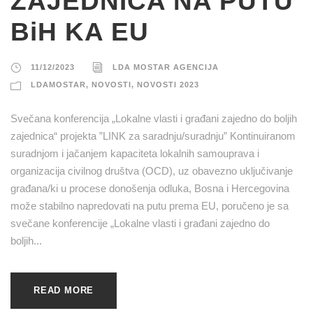
ZAJEDNICA NA PUTU
BiH KA EU
11/12/2023
LDA MOSTAR AGENCIJA
LDAMOSTAR
,
NOVOSTI
,
NOVOSTI 2023
Svečana konferencija „Lokalne vlasti i građani zajedno do boljih
zajednica“ projekta ”LINK za saradnju/suradnju” Kontinuiranom
suradnjom i jačanjem kapaciteta lokalnih samouprava i
organizacija civilnog društva (OCD), uz obavezno uključivanje
građana/ki u procese donošenja odluka, Bosna i Hercegovina
može stabilno napredovati na putu prema EU, poručeno je sa
svečane konferencije „Lokalne vlasti i građani zajedno do
boljih...
READ MORE