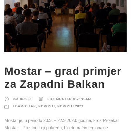
Mostar – grad primjer
za Zapadni Balkan
03/10/2023
LDA MOSTAR AGENCIJA
LDAMOSTAR
,
NOVOSTI
,
NOVOSTI 2023
Mostar je, u periodu 20.9. – 22.9.2023. godine, kroz Projekat
Mostar – Prostori koji pokreću, bio domaćin regionalne