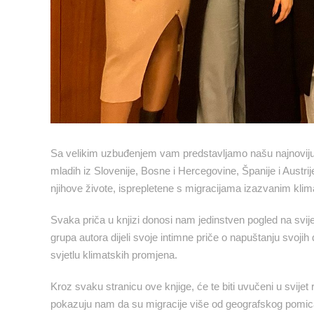
Sa velikim uzbuđenjem vam predstavljamo našu najnoviju
mladih iz Slovenije, Bosne i Hercegovine, Španije i Austrij
njihove živote, isprepletene s migracijama izazvanim kl
Svaka priča u knjizi donosi nam jedinstven pogled na svij
grupa autora dijeli svoje intimne priče o napuštanju svoj
svjetlu klimatskih promjena.
Kroz svaku stranicu ove knjige, će te biti uvučeni u svijet 
pokazuju nam da su migracije više od geografskog pomicanja