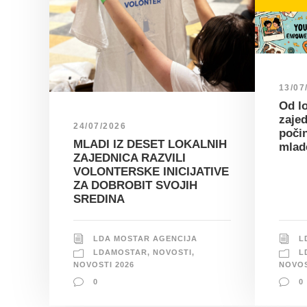
13/07
Od lo
zajed
24/07/2026
poči
MLADI IZ DESET LOKALNIH
mlad
ZAJEDNICA RAZVILI
VOLONTERSKE INICIJATIVE
ZA DOBROBIT SVOJIH
SREDINA
L
LDA MOSTAR AGENCIJA
L
LDAMOSTAR
,
NOVOSTI
,
NOVOS
NOVOSTI 2026
0
0