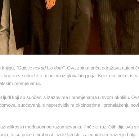
 knjigu,
“Gdje je nekad bio dom”
. Ova zbirka priča odražava autentič
e, koji su se udružili s mladima iz globalnog juga. Kroz ove priče, ist
imatskim promjenama.
et ljudi koji su suočeni s izazovima i promjenama u svom okolišu. Ov
ih domova, suočavanju s nepredvidivim okolnostima i pronalaženju nov
raznolikosti i međusobnog razumijevanja. Priče iz različitih dijelova sv
; to su priče o hrabrosti, izdržljivosti i zajedničkom traženju bolje 