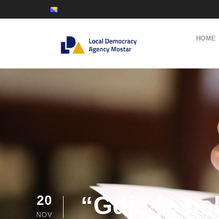
HOME
“Gdje je ne
20
NOV