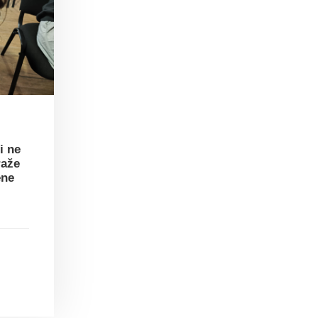
i ne
raže
ene