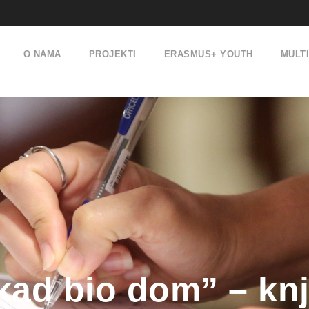
O NAMA
PROJEKTI
ERASMUS+ YOUTH
MULT
kad bio dom” – knj