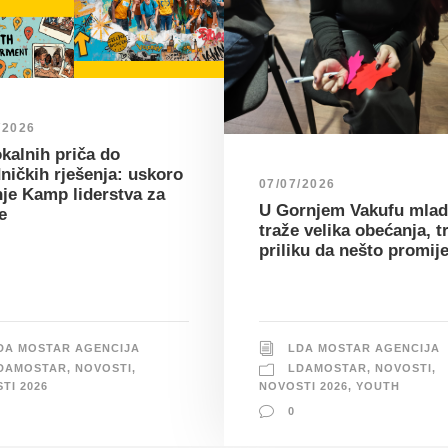
/2026
kalnih priča do
ničkih rješenja: uskoro
07/07/2026
nje Kamp liderstva za
U Gornjem Vakufu mlad
e
traže velika obećanja, t
priliku da nešto promij
DA MOSTAR AGENCIJA
LDA MOSTAR AGENCIJA
DAMOSTAR
,
NOVOSTI
,
LDAMOSTAR
,
NOVOSTI
,
TI 2026
NOVOSTI 2026
,
YOUTH
0