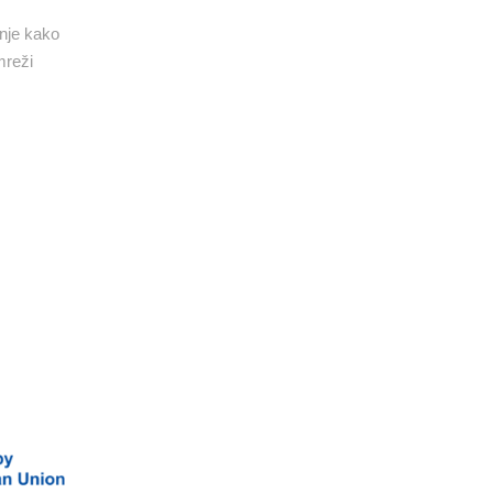
anje kako
mreži