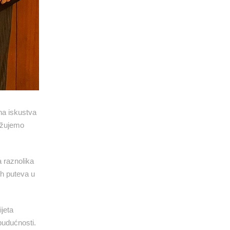
na iskustva
ražujemo
a raznolika
ih puteva u
ijeta
budućnosti.