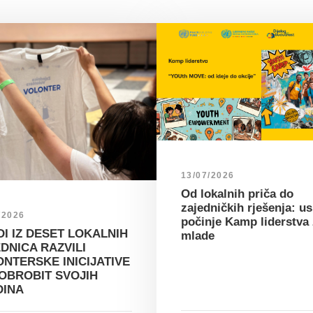
13/07/2026
Od lokalnih priča do
zajedničkih rješenja: u
/2026
počinje Kamp liderstva
I IZ DESET LOKALNIH
mlade
DNICA RAZVILI
NTERSKE INICIJATIVE
OBROBIT SVOJIH
DINA