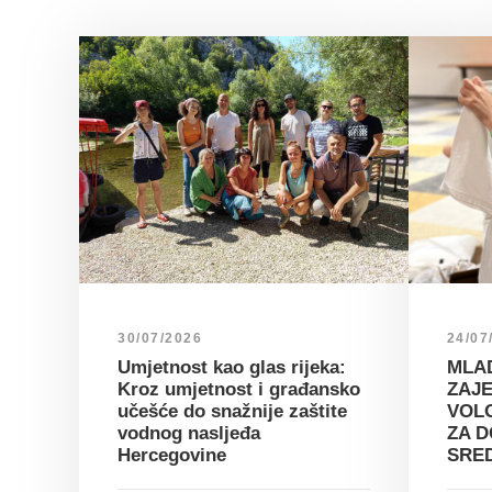
30/07/2026
24/07
Umjetnost kao glas rijeka:
MLAD
Kroz umjetnost i građansko
ZAJE
učešće do snažnije zaštite
VOLO
vodnog nasljeđa
ZA D
Hercegovine
SRE