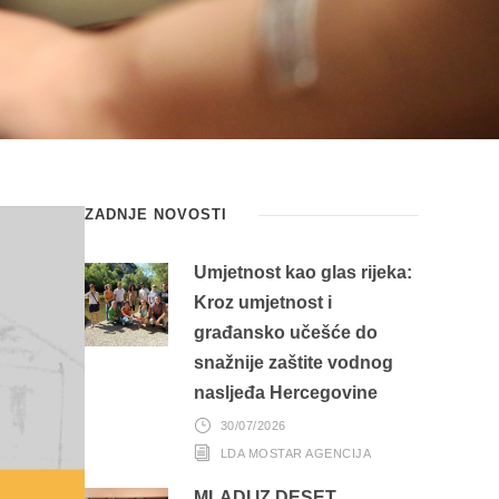
ZADNJE NOVOSTI
Umjetnost kao glas rijeka:
Kroz umjetnost i
građansko učešće do
snažnije zaštite vodnog
nasljeđa Hercegovine
30/07/2026
LDA MOSTAR AGENCIJA
MLADI IZ DESET