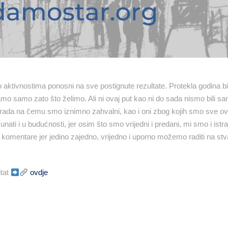
o aktivnostima ponosni na sve postignute rezultate. Protekla godina bi
o samo zato što želimo. Ali ni ovaj put kao ni do sada nismo bili sami
g rada na čemu smo iznimno zahvalni, kao i oni zbog kojih smo sve ovo 
ati i u budućnosti, jer osim što smo vrijedni i predani, mi smo i istrajn
i komentare jer jedino zajedno, vrijedno i uporno možemo raditi na stv
itat
ovdje