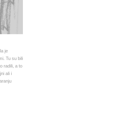
la je
. Tu su bili
radili, a to
i ali i
aranju