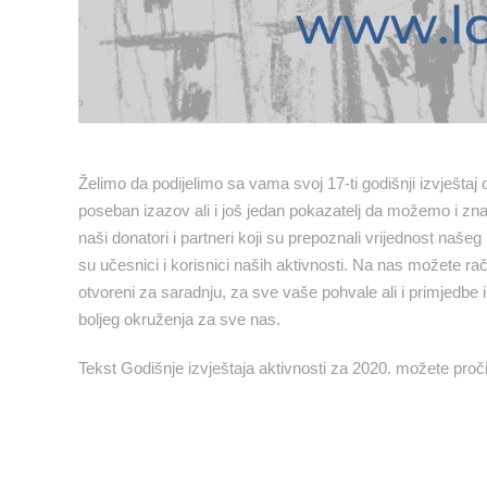
Želimo da podijelimo sa vama svoj 17-ti godišnji izvještaj 
poseban izazov ali i još jedan pokazatelj da možemo i znam
naši donatori i partneri koji su prepoznali vrijednost naše
su učesnici i korisnici naših aktivnosti. Na nas možete račun
otvoreni za saradnju, za sve vaše pohvale ali i primjedbe 
boljeg okruženja za sve nas.
Tekst Godišnje izvještaja aktivnosti za 2020. možete proč