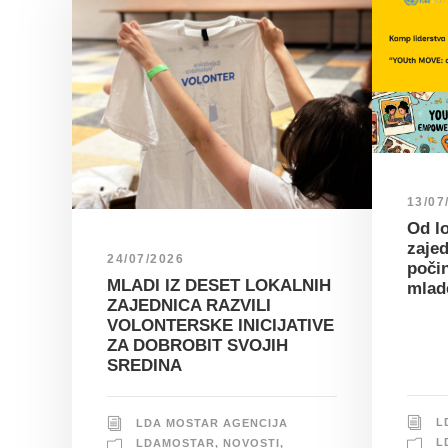
13/07
Od lo
zajed
24/07/2026
poči
MLADI IZ DESET LOKALNIH
mlad
ZAJEDNICA RAZVILI
VOLONTERSKE INICIJATIVE
ZA DOBROBIT SVOJIH
SREDINA
L
LDA MOSTAR AGENCIJA
L
LDAMOSTAR
,
NOVOSTI
,