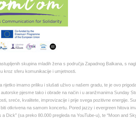
astupljenih skupina mladih žena s područja Zapadnog Balkana, s na
u kroz sferu komunikacije i umjetnosti.
rijetko imamo priliku i slušati uživo u našem gradu, te je ovo prigod
kako autorske pjesme tako i obrade na način i u aranžmanima Sunday Sto
ti, sreće, kvalitete, improvizacije i prije svega pozitivne energije. S
na biti otkrivena na samom koncertu. Pored jazzy i evergreen hitova im
is a Dick” (sa preko 80.000 pregleda na YouTube-u), te “Moon and Sky