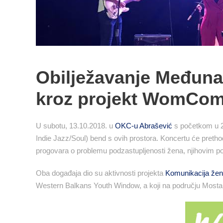
Obilježavanje Međuna
kroz projekt WomCo
U subotu, 13.10.2018. u
OKC-u Abrašević
s početkom u 21
Indie Jazz/Soul) bend s ovih prostora. Koncertu će pretho
progovara o problemu podzastupljenosti žena, njihovim p
Oba događaja dio su aktivnosti projekta
Komunikacija že
Western Balkans Youth Window, a koji na području Mostar