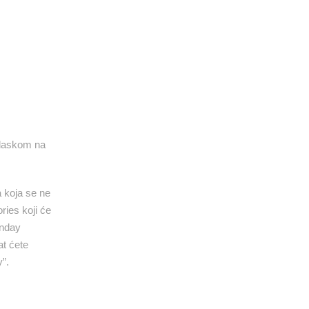
glaskom na
a koja se ne
ries koji će
unday
at ćete
”.