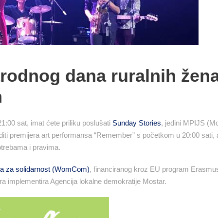
rodnog dana ruralnih žen
m
:00 sat, imat ćete priliku poslušati
Sunday Stories
, jedini MPIJS (
diti premijera art performansa “Remember” s početkom u 20:00 sati, a
otrebama i pravima.
na za solidarnost (WomCom)
, financiranog kroz EU program Erasmu
a implementira Agencija lokalne demokratije Mostar.