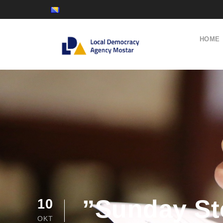
HOME
”Sunday St
10
OKT