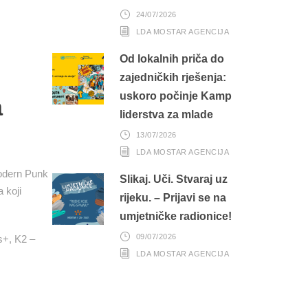
24/07/2026
LDA MOSTAR AGENCIJA
Od lokalnih priča do
zajedničkih rješenja:
uskoro počinje Kamp
a
liderstva za mlade
13/07/2026
LDA MOSTAR AGENCIJA
Modern Punk
Slikaj. Uči. Stvaraj uz
 koji
rijeku. – Prijavi se na
umjetničke radionice!
09/07/2026
s+, K2 –
LDA MOSTAR AGENCIJA