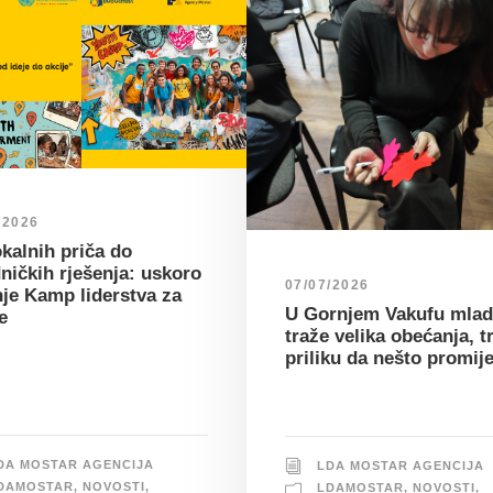
/2026
kalnih priča do
ničkih rješenja: uskoro
07/07/2026
nje Kamp liderstva za
U Gornjem Vakufu mlad
e
traže velika obećanja, t
priliku da nešto promij
DA MOSTAR AGENCIJA
LDA MOSTAR AGENCIJA
DAMOSTAR
,
NOVOSTI
,
LDAMOSTAR
,
NOVOSTI
,