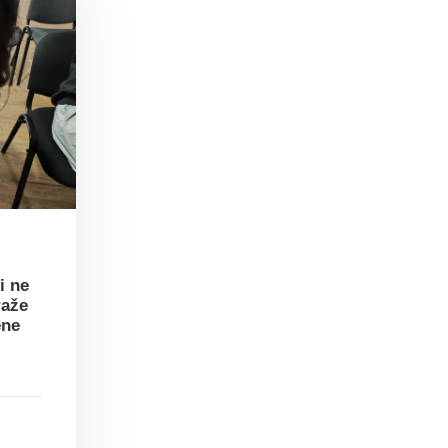
i ne
raže
ene