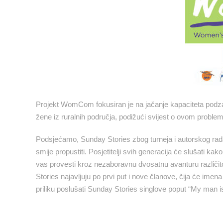
Projekt WomCom fokusiran je na jačanje kapaciteta podz
žene iz ruralnih područja, podižući svijest o ovom problem
Podsjećamo, Sunday Stories zbog turneja i autorskog rada 
smije propustiti. Posjetitelji svih generacija će slušati 
vas provesti kroz nezaboravnu dvosatnu avanturu različitos
Stories najavljuju po prvi put i nove članove, čija će ime
priliku poslušati Sunday Stories singlove poput “My man 