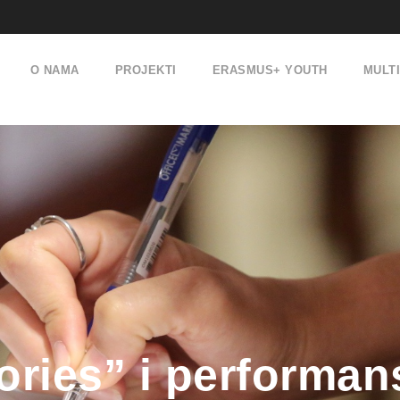
O NAMA
PROJEKTI
ERASMUS+ YOUTH
MULT
ories” i performa