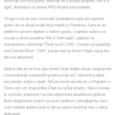
povezuje ova dva grada, realizuje se u sklopu projekta “Mir iz 4
ugla”, finansiran od strane PRO-Budućnost projekta.
“Drago mi je da sam sa svojim prijateljima uspio da napišem
grant i da se okupi ovoliki broj mladih iz Prijedora i Sane te da
obiđemo vjerske objekte u našem gradu, i zajedno radimo na
muralu u okviru projekta “Mir iz četiri ugla”, zajedno sa
Humanitarno udruženje “Čisto srce” i CIM – Centar za izgradnju
mira Sanski Most – CIM”, kazao nam je Armin Poljak koji je bio
dio ove aktivnosti.
Ideja je bila da se kroz igru forme i boje dobije utisak razigranosti
i komunikacije susjedskih gradova koji veĆ vijekovima dijele
istu istoriju, kulturu i ljude. SliČan mural nacrtan je i u Prijedoru o
Čemu ste već imali prilike Čitati na naŠoj stranici. Skicu murala
je osmislio, pripremio i iscrtao diplomirani akademski grafičar
Boris Majstorović kojem se ovom priilikom zahvaljujemo, kao i
svim mladim ljudima koji su bili sa nama i podržali nas u našoj
aktivnosti.