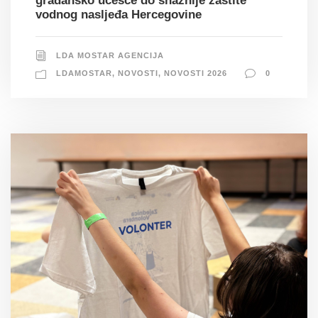
građansko učešće do snažnije zaštite
vodnog nasljeđa Hercegovine
LDA MOSTAR AGENCIJA
LDAMOSTAR
,
NOVOSTI
,
NOVOSTI 2026
0